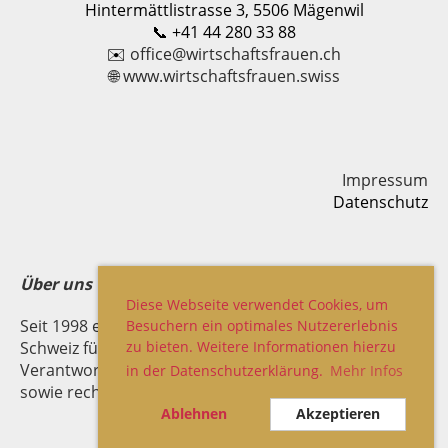
Hintermättlistrasse 3, 5506 Mägenwil
📞 +41 44 280 33 88
✉️
office@wirtschaftsfrauen.ch
🌐
www.wirtschaftsfrauen.swiss
Impressum
Datenschutz
Über uns
Diese Webseite verwendet Cookies, um
Seit 1998 engagieren sich die Wirtschaftsfrauen
Besuchern ein optimales Nutzererlebnis
zu bieten. Weitere Informationen hierzu
Schweiz für Frauen in Führung, Unternehmertum und
Verantwortung. Der Verband ist politisch unabhängig
in der Datenschutzerklärung.
Mehr Infos
sowie rechtlich und finanziell eigenständig.
Ablehnen
Akzeptieren