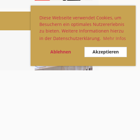
Diese Webseite verwendet Cookies, um
Besuchern ein optimales Nutzererlebnis
zu bieten. Weitere Informationen hierzu
in der Datenschutzerklärung.
Mehr Infos
Ablehnen
Akzeptieren
und einem starken Engagement bieten wir
h, Unterstützung und berufliche
en wir trotz manchmal ernster Themen nie
Gelassenheit – denn wir wissen, dass ein
uch über uns selbst lachen zu können,
lg und das Wohlbefinden unserer