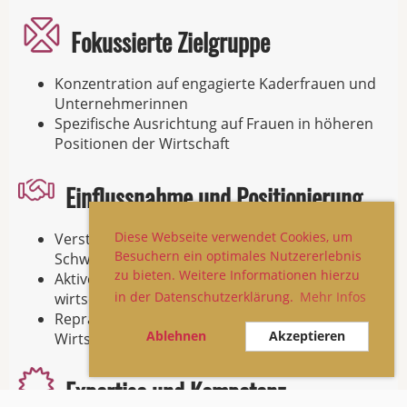
Fokussierte Zielgruppe
Konzentration auf engagierte Kaderfrauen und
Unternehmerinnen
Spezifische Ausrichtung auf Frauen in höheren
Positionen der Wirtschaft
Einflussnahme und Positionierung
Diese Webseite verwendet Cookies, um
Verstehen sich als einflussreiche Kraft in der
Besuchern ein optimales Nutzererlebnis
Schweizer Wirtschaft und Politi
zu bieten. Weitere Informationen hierzu
Aktive Einflussnahme auf Meinungsbildung zu
in der Datenschutzerklärung.
Mehr Infos
wirtschaftsrelevanten Frauenthemen
Repräsentation in Kommissionen gegenüber
Ablehnen
Akzeptieren
Wirtschaft, Politik, Kultur und Wissenschaf
Expertise und Kompetenz