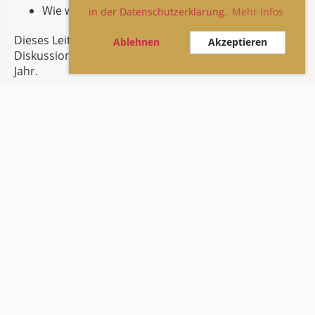
Wie wirken wir nachhaltig?
in der Datenschutzerklärung.
Mehr Infos
Dieses Leitmotiv begleitet unsere Veranstaltungen,
Ablehnen
Akzeptieren
Diskussionen und Publikationen durch das ganze
Jahr.
Warum Mitglied werden
Zugang zu einem schweizweiten Netzwerk
engagierter Frauen
Persönlicher Austausch auf Augenhöhe
Aktuelle Themen aus Wirtschaft, Leadership und
Gesellschaft
Veranstaltungen mit Unternehmerinnen und
Entscheidungsträgerinnen
Sichtbarkeit innerhalb eines starken Netzwerks